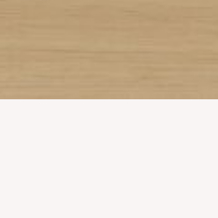
KMR PENTHOUSE
Stambeni
Površina
:
115m
2
Godina
:
2020