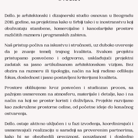
Dello. je arhitektonski i dizajnerski studio osnovan u Beogradu
2016. godine, sa projektima kako u Srbiji tako i u inostranstvu koji
obuhvataju stambene, komercijalne i kancelarijske prostore
različitih razmera i programskih zahteva.
Naš pristup počiva na iskustvu i stručnosti, uz duboko uverenje
da je znanje temelj trajnog kvaliteta. Svakom projektu
pristupamo posvećeno i odgovorno, usklađujući projektni
zadatak sa jasno artikulisanom arhitektonskom vizijom. Bez
obzira na razmeru ili tipologiju, način na koji radimo odlikuju
fokus, doslednost i jasno postavljeni kriterijumi kvaliteta.
Prostore oblikujemo kroz posvećen i studiozan proces, sa
pažnjom usmerenom na atmosferu, materijale i detalje, kao i na
način na koji se prostor koristi i doživljava. Projekte razvijamo
kao zaokružene prostorne celine, od početne ideje do konačnog
ostvarenja.
Dello. ostaje aktivno uključen i u fazi izvođenja, koordinirajući i
usmeravajući realizaciju u saradnji sa proverenim partnerima,
kako bi se obezbedili preciznost, pouzdanost i dosledno