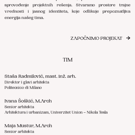
sprovođenje projektnih rešenja. Stvaramo prostore trajne
vrednosti i jasnog identiteta, koje odlikuje prepoznatljiva
energija našeg tima.
→
ZAPOČNIMO PROJEKAT
TIM
Staša Radmilović, mast. inž. arh.
Direktor i glavi arhitekta
Politecnico di Milano
Ivana Šoškić, M.Arch
Senior arhitekta
Arhitektura i urbanizam, Univerzitet Union – Nikola Tesla
Maja Mustur, M.Arch
Senior arhitekta