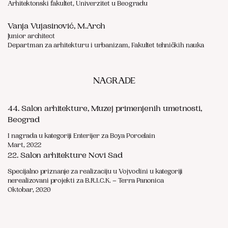
Arhitektonski fakultet, Univerzitet u Beogradu
Vanja Vujasinović, M.Arch
Junior architect
Departman za arhitekturu i urbanizam, Fakultet tehničkih nauka
NAGRADE
44. Salon arhitekture, Muzej primenjenih umetnosti,
Beograd
I nagrada u kategoriji Enterijer za Boya Porcelain
Mart, 2022
22. Salon arhitekture Novi Sad
Specijalno priznanje za realizaciju u Vojvodini u kategoriji
nerealizovani projekti za B.R.I.C.K. – Terra Panonica
Oktobar, 2020