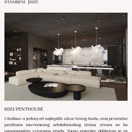
STAMBENI
2025
K021 PENTHOUSE
Ušuškan u jednoj od najlepših ulica Novog Sada, ovaj prozračni
penthaus savremenog arhitektonskog izraza otvara se ka
panoramskim vizurama grada. Topao enterijer oblikovan je za