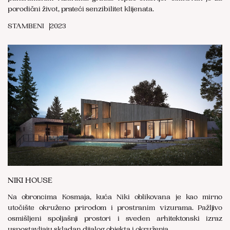
porodični život, prateći senzibilitet klijenata.
STAMBENI
2023
NIKI HOUSE
Na obroncima Kosmaja, kuća Niki oblikovana je kao mirno
utočište okruženo prirodom i prostranim vizurama. Pažljivo
osmišljeni spoljašnji prostori i sveden arhitektonski izraz
uspostavljaju skladan dijalog objekta i okruženja.